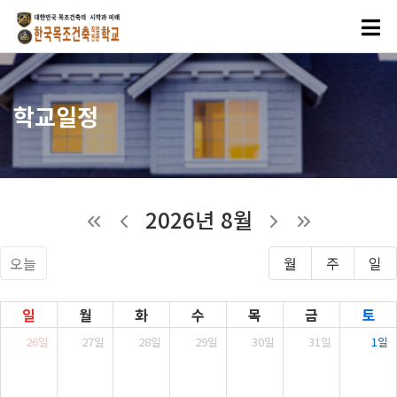
학교일정
2026년 8월
오늘
월
주
일
일
월
화
수
목
금
토
26일
27일
28일
29일
30일
31일
1일